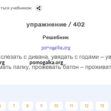
ться учебником:
упражнение / 402
Решебник
6
7
8
9
10
11
12
13