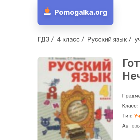
Pomogalka.org
ГДЗ
4 класс
Русский язык
у
Гот
Неч
У