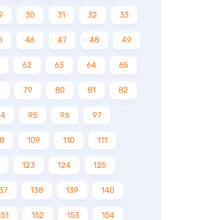
9
30
31
32
33
5
46
47
48
49
62
63
64
65
8
79
80
81
82
94
95
96
97
8
109
110
111
123
124
125
37
138
139
140
151
152
153
154