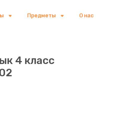
сы
Предметы
О нас
ык 4 класс
402