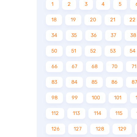
1
2
3
4
5
18
19
20
21
22
34
35
36
37
38
50
51
52
53
54
66
67
68
70
71
83
84
85
86
8
98
99
100
101
112
113
114
115
126
127
128
129