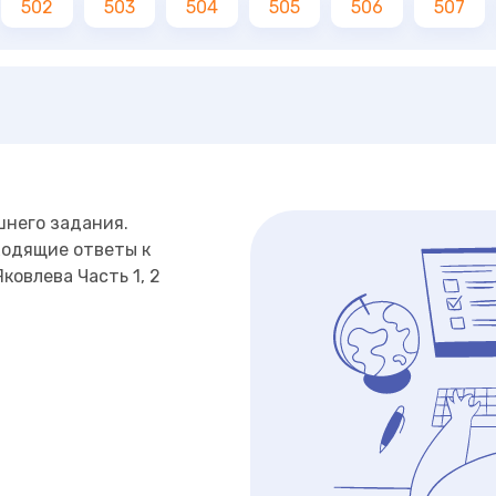
502
503
504
505
506
507
шнего задания.
ходящие ответы к
ковлева Часть 1, 2