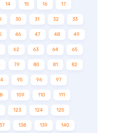
14
15
16
17
9
30
31
32
33
5
46
47
48
49
62
63
64
65
8
79
80
81
82
94
95
96
97
8
109
110
111
123
124
125
37
138
139
140