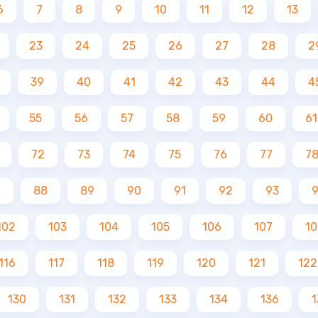
6
7
8
9
10
11
12
13
23
24
25
26
27
28
2
39
40
41
42
43
44
4
55
56
57
58
59
60
61
72
73
74
75
76
77
7
7
88
89
90
91
92
93
102
103
104
105
106
107
10
116
117
118
119
120
121
122
130
131
132
133
134
136
1