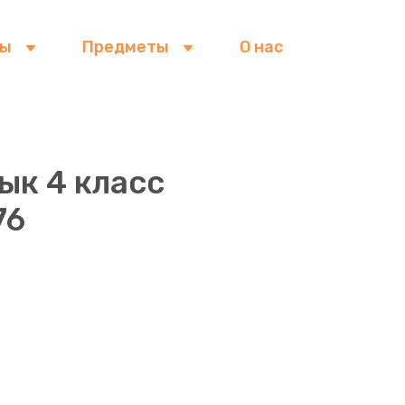
сы
Предметы
О нас
ык 4 класс
76