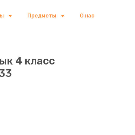
сы
Предметы
О нас
ык 4 класс
233