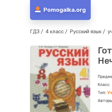
Pomogalka.org
ГДЗ
4 класс
Русский язык
у
Гот
Неч
У