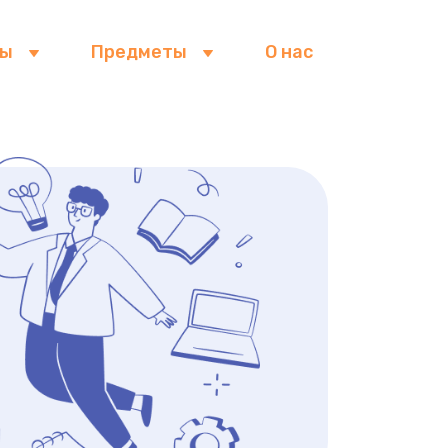
сы
Предметы
О нас