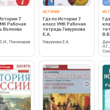
ИСТОРИЯ
ИСТ
Истории 7
Гдз по Истории 7
Гдз
УМК Рабочая
класс УМК Рабочая
кла
ь Волкова
тетрадь Гевуркова
те
Е.А.
В.В
С.И., Пономарев
Гевуркова Е.А.
Дан
Л.Г.
Сок