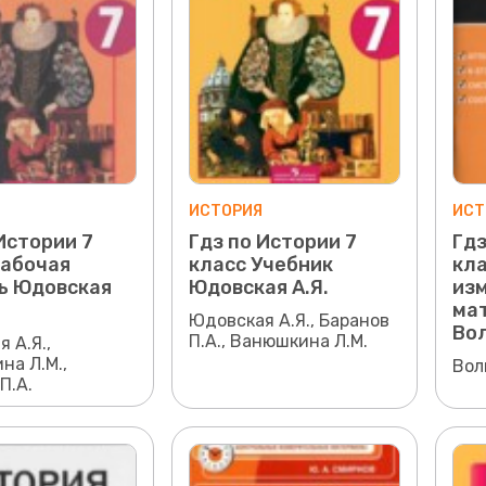
ИСТОРИЯ
ИСТ
Истории 7
Гдз по Истории 7
Гдз
Рабочая
класс Учебник
кла
ь Юдовская
Юдовская А.Я.
из
ма
Юдовская А.Я., Баранов
Вол
П.А., Ванюшкина Л.М.
 А.Я.,
на Л.М.,
Вол
П.А.