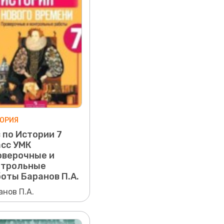
ОРИЯ
 по Истории 7
асс УМК
оверочные и
нтрольные
оты Баранов П.А.
анов П.А.