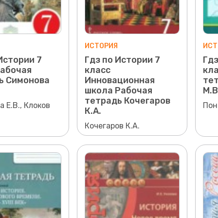
ИСТОРИЯ
ИСТ
Истории 7
Гдз по Истории 7
Гдз
Рабочая
класс
кла
ь Симонова
Инновационная
те
школа Рабочая
М.В
тетрадь Кочегаров
 Е.В., Клоков
Пон
К.А.
Кочегаров К.А.