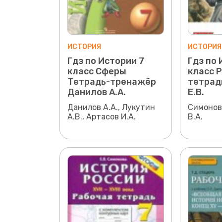
ИСТОРИЯ
ИСТОРИЯ
Гдз по Истории 7
Гдз по 
класс Сферы
класс 
Тетрадь-тренажёр
тетрад
Данилов А.А.
Е.В.
Данилов А.А., Лукутин
Симонова
А.В., Артасов И.А.
В.А.