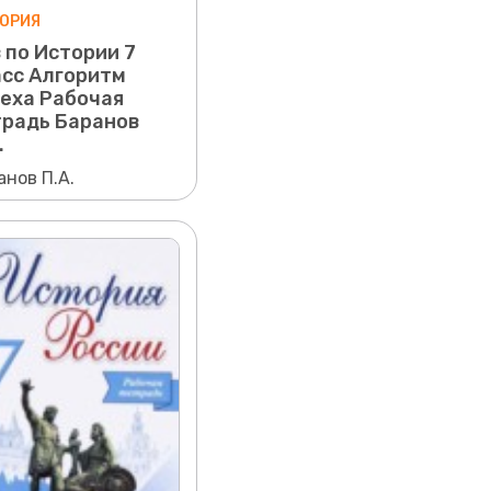
ОРИЯ
 по Истории 7
асс Алгоритм
еха Рабочая
традь Баранов
.
анов П.А.