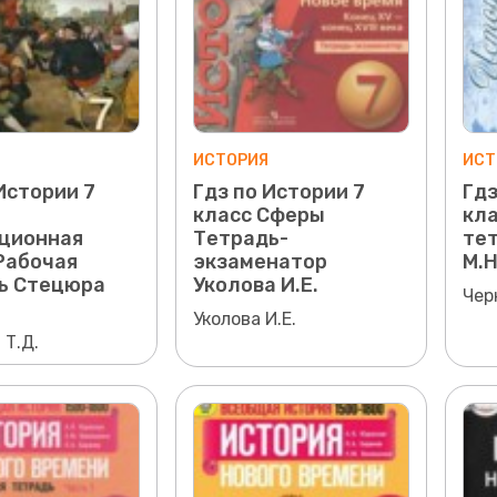
ИСТОРИЯ
ИСТ
Истории 7
Гдз по Истории 7
Гдз
класс Сферы
кла
ционная
Тетрадь-
те
Рабочая
экзаменатор
М.Н
ь Стецюра
Уколова И.Е.
Чер
Уколова И.Е.
 Т.Д.