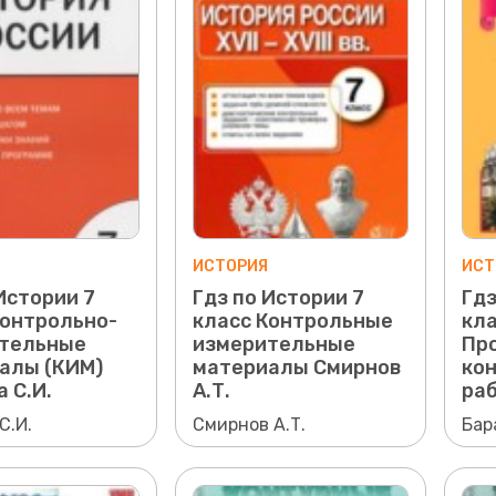
ИСТОРИЯ
ИСТ
Истории 7
Гдз по Истории 7
Гдз
Контрольно-
класс Контрольные
кл
тельные
измерительные
Пр
алы (КИМ)
материалы Смирнов
ко
 С.И.
А.Т.
раб
С.И.
Смирнов А.Т.
Бар