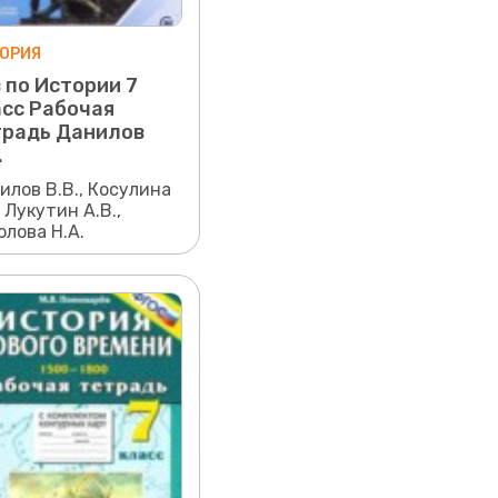
ОРИЯ
 по Истории 7
сс Рабочая
традь Данилов
.
илов В.В., Косулина
, Лукутин А.В.,
олова Н.А.