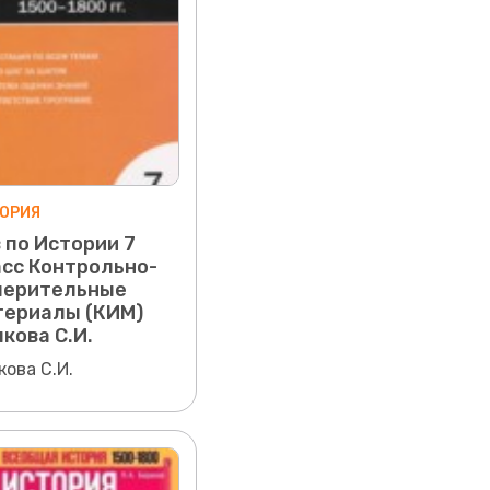
ОРИЯ
 по Истории 7
сс Контрольно-
мерительные
териалы (КИМ)
кова С.И.
кова С.И.