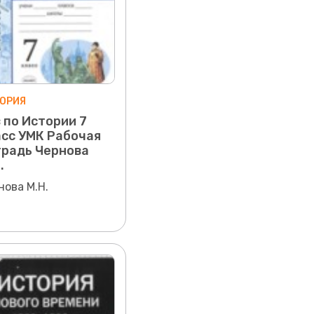
ОРИЯ
 по Истории 7
сс УМК Рабочая
традь Чернова
.
нова М.Н.