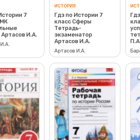
ИСТОРИЯ
ИСТ
Истории 7
Гдз по Истории 7
Гдз
УМК
класс Сферы
кл
льные
Тетрадь-
усп
 Артасов И.А.
экзаменатор
те
Артасов И.А.
П.А
И.А.
Артасов И.А.
Бар