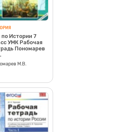
ОРИЯ
 по Истории 7
сс УМК Рабочая
традь Пономарев
.
омарев М.В.