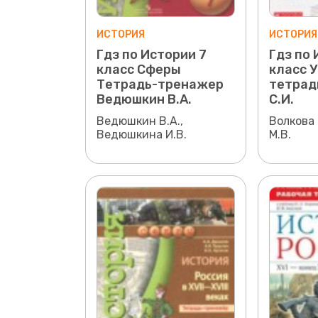
ИСТОРИЯ
ИСТОРИЯ
Гдз по Истории 7
Гдз по 
класс Сферы
класс 
Тетрадь-тренажер
тетрад
Ведюшкин В.А.
С.И.
Ведюшкин В.А.,
Волкова 
Ведюшкина И.В.
М.В.