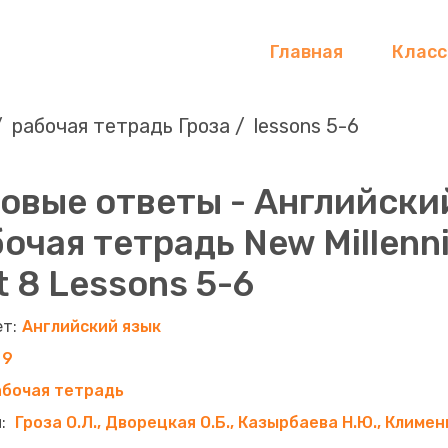
Главная
Клас
рабочая тетрадь Гроза
lessons 5-6
овые ответы - Английский
очая тетрадь New Millenni
t 8 Lessons 5-6
Английский язык
9
абочая тетрадь
Гроза О.Л., Дворецкая О.Б., Казырбаева Н.Ю., Клименк