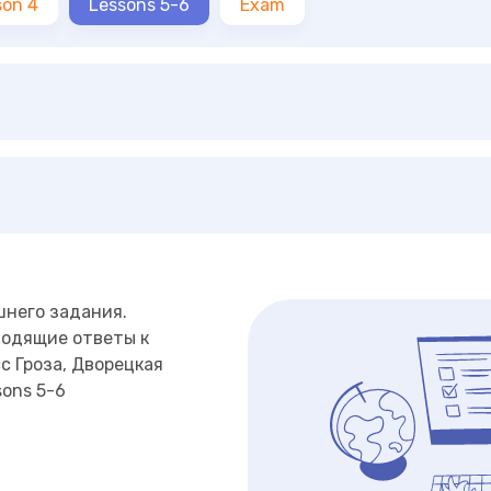
son 4
Lessons 5-6
Exam
шнего задания.
ходящие ответы к
с Гроза, Дворецкая
sons 5-6