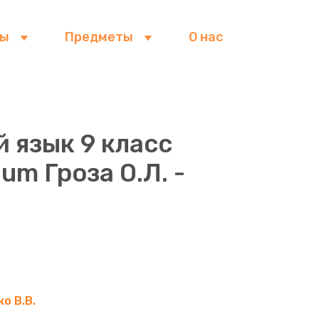
сы
Предметы
О нас
 язык 9 класс
um Гроза О.Л. -
о В.В.