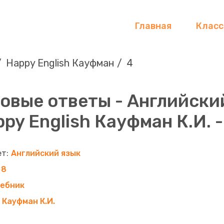
Главная
Клас
Happy English Кауфман
4
овые ответы - Английски
py English Кауфман К.И. - 
Английский язык
8
чебник
Кауфман К.И.