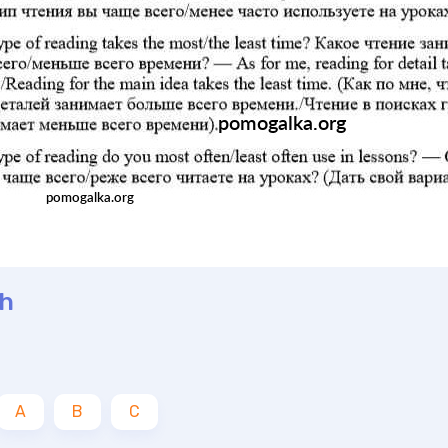
ch
A
B
C