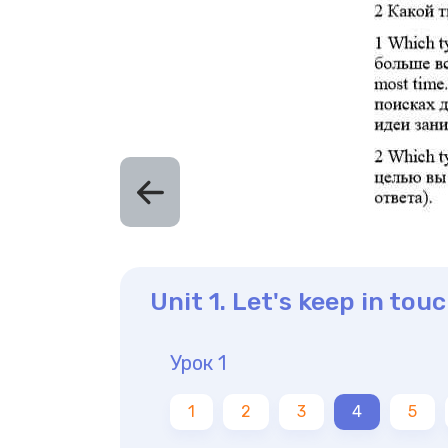
Unit 1. Let's keep in tou
Урок 1
1
2
3
4
5