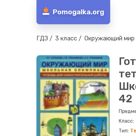
Pomogalka.org
ГДЗ
3 класс
Окружающий мир
Го
те
Шко
42
Те