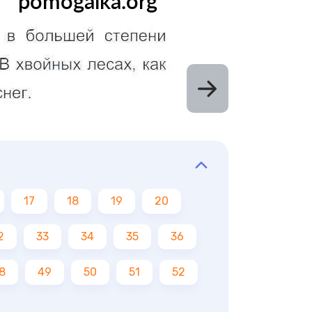
17
18
19
20
2
33
34
35
36
8
49
50
51
52