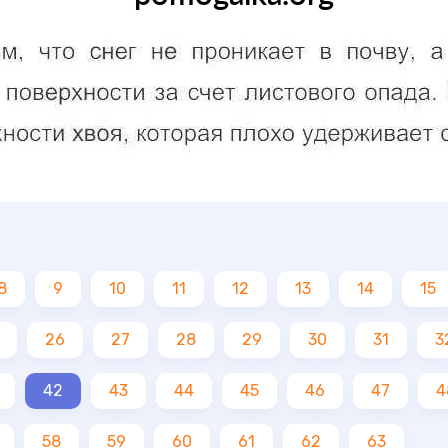
8
9
10
11
12
13
14
15
26
27
28
29
30
31
3
42
43
44
45
46
47
4
58
59
60
61
62
63