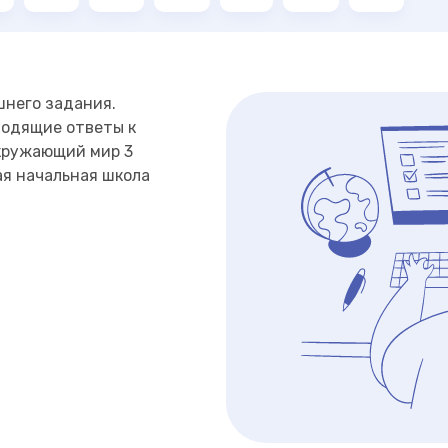
шнего задания.
ходящие ответы к
кружающий мир 3
ая начальная школа