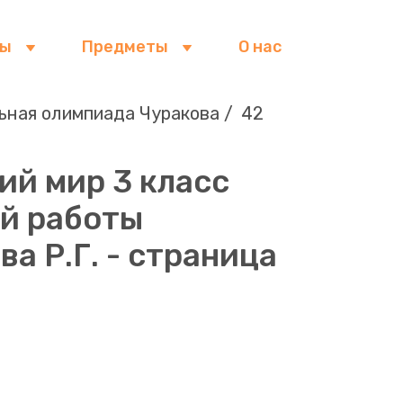
сы
Предметы
О нас
ьная олимпиада Чуракова
42
ий мир 3 класс
ой работы
а Р.Г. - страница