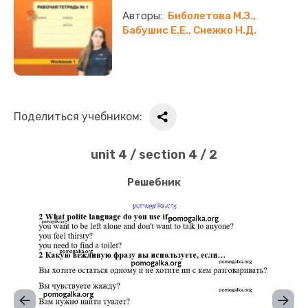
Биболетова М.З.,
Бабушис Е.Е., Снежко Н.Д.
Поделиться учебником:
unit 4 / section 4 / 2
Решебник